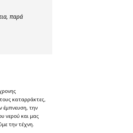
εια, παρά
χρονης
 τους καταρράκτες,
ν έμπνευση, την
υ νερού και μας
ύμε την τέχνη.