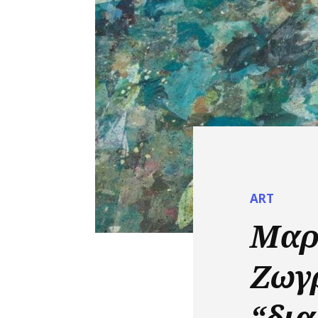
ART
Μαρ
Ζωγ
“δι