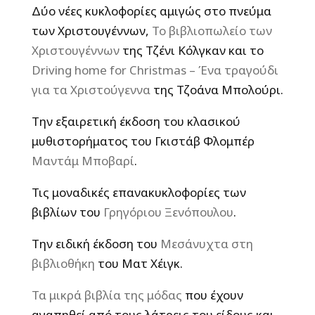
Δύο νέες κυκλοφορίες αμιγώς στο πνεύμα
των Χριστουγέννων,
Το βιβλιοπωλείο των
Χριστουγέννων
της Τζένι Κόλγκαν και το
Driving home for Christmas – Ένα τραγούδι
για τα Χριστούγεννα
της Τζοάνα Μπολούρι.
Την εξαιρετική έκδοση του κλασικού
μυθιστορήματος του Γκιστάβ Φλομπέρ
Μαντάμ Μποβαρί
.
Τις μοναδικές επανακυκλοφορίες των
βιβλίων του
Γρηγόριου Ξενόπουλου
.
Την ειδική έκδοση του
Μεσάνυχτα στη
βιβλιοθήκη
του Ματ Χέιγκ.
Τα μικρά βιβλία της μόδας
που έχουν
αγαπηθεί από τους λάτρεις του είδους και