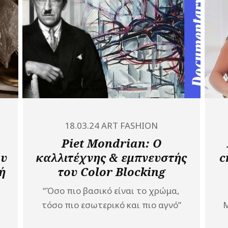
18.03.24
ART
FASHION
Piet Mondrian: Ο
ου
καλλιτέχνης & εμπνευστής
c
ή
του Color Blocking
“Όσο πιο βασικό είναι το χρώμα,
τόσο πιο εσωτερικό και πιο αγνό”
Μ